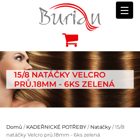
15/8 NATÁČKY VELCRO
PRŮ.18MM - 6KS ZELENÁ
Domů
/
KADEŘNICKÉ POTŘEBY
/
Natáčky
/ 15/8
natáčky Velcro prů.18mm - 6ks zelená