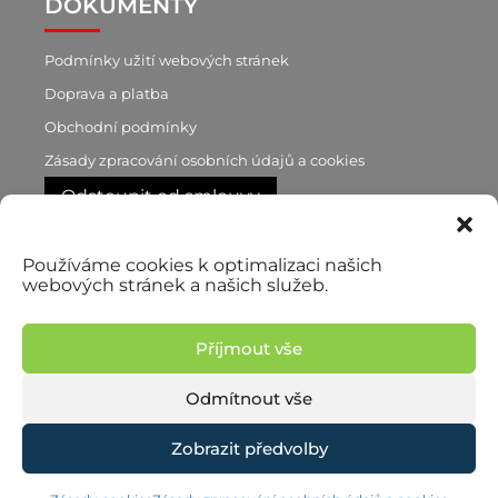
DOKUMENTY
Podmínky užití webových stránek
Doprava a platba
Obchodní podmínky
Zásady zpracování osobních údajů a cookies
Odstoupit od smlouvy
Používáme cookies k optimalizaci našich
RYCHLÝ KONTAKT
webových stránek a našich služeb.
+420 603 188 870
p. Brůnová
Příjmout vše
+420 777 722 760
p. Pilař, obchodní zástupce
Odmítnout vše
Zobrazit předvolby
© 2026 Martina Brůnová | Vyrobilo studio