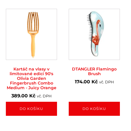
Kartáč na vlasy v
DTANGLER Flamingo
limitované edici 90's
Brush
Olivia Garden
174.00
Kč
vč. DPH
Fingerbrush Combo
Medium - Juicy Orange
389.00
Kč
vč. DPH
DO KOŠÍKU
DO KOŠÍKU