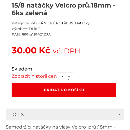
15/8 natáčky Velcro prů.18mm -
6ks zelená
Kategorie:
KADEŘNICKÉ POTŘEBY
,
Natáčky
Výrobce:
DUKO
EAN:
8594019901035
30.00
Kč
vč. DPH
Skladem
Zobrazit historii cen
15/8
natáčky
Velcro
PŘIDAT DO KOŠÍKU
prů.18mm
-
6ks
zelená
+
POPIS
množství
Samodržící natáčky na vlasy Velcro prů.:18mm -